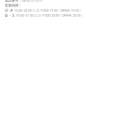
電話番号：06-6313-1573
営業時間：
日~木 10:00~20:00 ( L.O. FOOD 19:00 / DRINK 19:30 )
金・土 10:00~21:00 ( L.O. FOOD 20:00 / DRINK 20:30 )